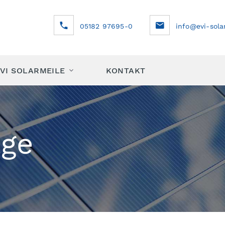
05182 97695-0
info@evi-sola
VI SOLARMEILE
KONTAKT
age