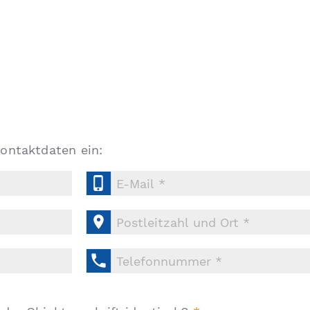
Kontaktdaten ein:


